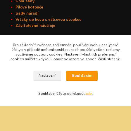
Gola sady
Pilové kotouče
Sady nářadí
Vrtáky do kovu s válcovou stopkou
Závitořezné nástroje
Pro základní funkčnost, zpříjemnění používání webu, analytické
Kontakt
účely a v případě udělení souhlasu také pro účely cílení reklamy
využíváme soubory cookies. Nastavení vlastních preferencí
Nářadí Kučera
cookies můžete kdykoli upravit odkazem ve spodní části stránek.
+420 603 209 791
Souhlasím
Nastavení
info@naradikucera.cz
Souhlas můžete odmítnout
zde
.
Upravit sběr cookies.