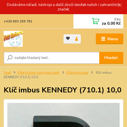
Dodáváme nářadí, nástroje a další zboží desítek našich i zahraničních
značek.
0
ks
+420 603 209 791
za
0,00 Kč
Menu
Hledat
Úvod
Klíče,hlavice,ráčny,gola sady
Klíče imbusové
Klíč imbus
KENNEDY (710.1) 10,0
Klíč imbus KENNEDY (710.1) 10,0