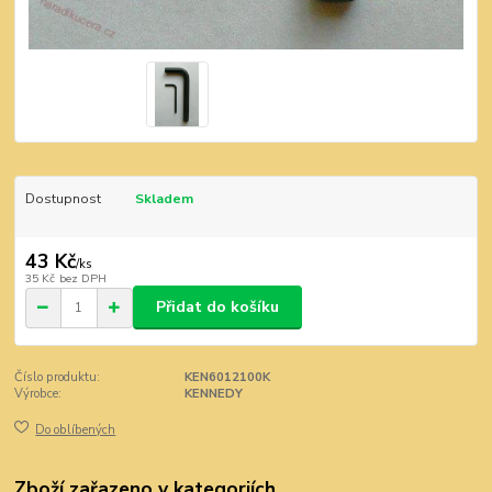
Dostupnost
Skladem
43 Kč
/
ks
35 Kč
bez DPH
Přidat do košíku
Číslo produktu:
KEN6012100K
Výrobce:
KENNEDY
Do oblíbených
Zboží zařazeno v kategoriích