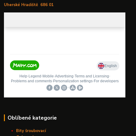
Uherské Hradiště
686 01
Oblíbené kategorie
Bity šroubovací