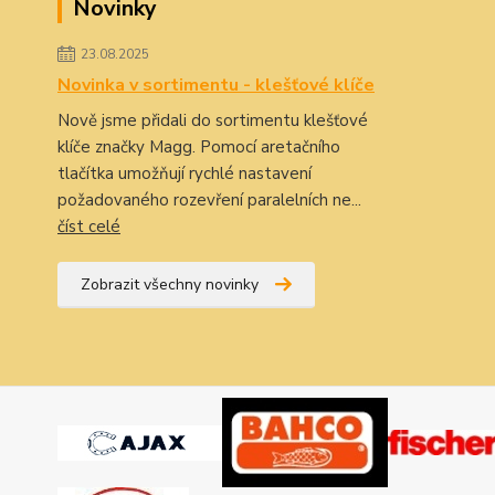
Novinky
23.08.2025
Novinka v sortimentu - klešťové klíče
Nově jsme přidali do sortimentu klešťové
klíče značky Magg. Pomocí aretačního
tlačítka umožňují rychlé nastavení
požadovaného rozevření paralelních ne...
číst celé
Zobrazit všechny novinky