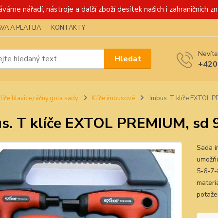
váme nářadí, nástroje a další zboží desítek našich i zahraničních zn
VA A PLATBA
KONTAKTY
Nevíte
Hledat
+420
líče,hlavice,ráčny,gola sady
Klíče imbusové
Imbus. T klíče EXTOL 
s. T klíče EXTOL PREMIUM, sd 
Sada im
umožňuj
5-6-7-
materiá
potažen