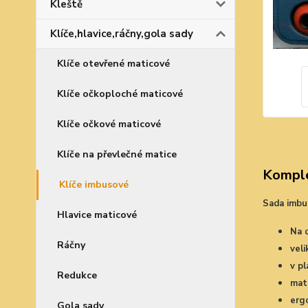
Kleště
Klíče,hlavice,ráčny,gola sady
Klíče otevřené maticové
Klíče očkoploché maticové
Klíče očkové maticové
Klíče na převlečné matice
Komple
Klíče imbusové
Sada imbus
Hlavice maticové
Na d
Ráčny
vel
v p
Redukce
mate
erg
Gola sady