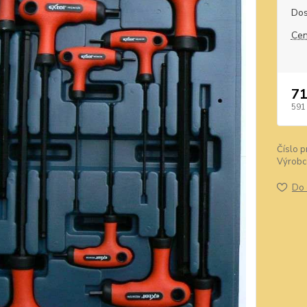
Dos
Cen
71
591
Číslo p
Výrobc
Do 