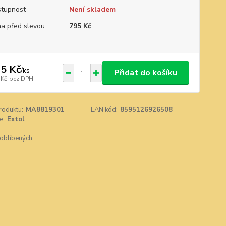
tupnost
Není skladem
a před slevou
795 Kč
5 Kč
/
ks
Přidat do košíku
 Kč
bez DPH
roduktu:
MA8819301
EAN kód:
8595126926508
e:
Extol
oblíbených