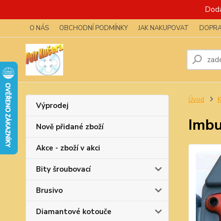
Dodá
O NÁS
OBCHODNÍ PODMÍNKY
JAK NAKUPOVAT
DOPRA
Úvod
K
Výprodej
Imbu
Nově přidané zboží
Akce - zboží v akci
Bity šroubovací
Brusivo
Diamantové kotouče