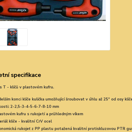
tní specifikace
 T - klíčů v plastovém kufru.
elším konci klíče kulička umožňující šroubovat v úhlu až 25° od osy klíč
ikosti: 2-2,5-3-4-5-6-7-8-10 mm
lastovém kufru s rukojetí a průhledným víkem
riál klíče - kvalitní CrV ocel
onomická rukojeť z PP plastu potažená kvalitní protiskluzovou PTR g