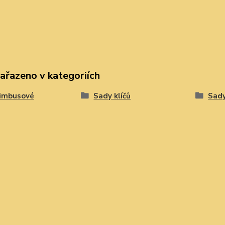
zařazeno v kategoriích
 imbusové
Sady klíčů
Sady