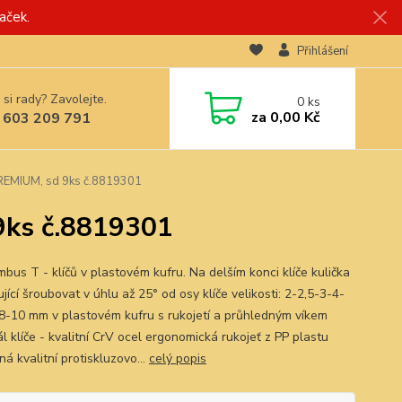
aček.
Přihlášení
 si rady? Zavolejte.
0
ks
za
0,00 Kč
 603 209 791
PREMIUM, sd 9ks č.8819301
9ks č.8819301
bus T - klíčů v plastovém kufru. Na delším konci klíče kulička
ící šroubovat v úhlu až 25° od osy klíče velikosti: 2-2,5-3-4-
8-10 mm v plastovém kufru s rukojetí a průhledným víkem
l klíče - kvalitní CrV ocel ergonomická rukojeť z PP plastu
á kvalitní protiskluzovo...
celý popis