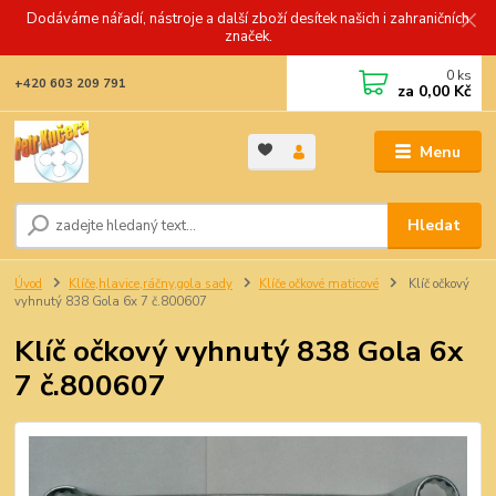
Dodáváme nářadí, nástroje a další zboží desítek našich i zahraničních
značek.
0
ks
+420 603 209 791
za
0,00 Kč
Menu
Hledat
Úvod
Klíče,hlavice,ráčny,gola sady
Klíče očkové maticové
Klíč očkový
vyhnutý 838 Gola 6x 7 č.800607
Klíč očkový vyhnutý 838 Gola 6x
7 č.800607