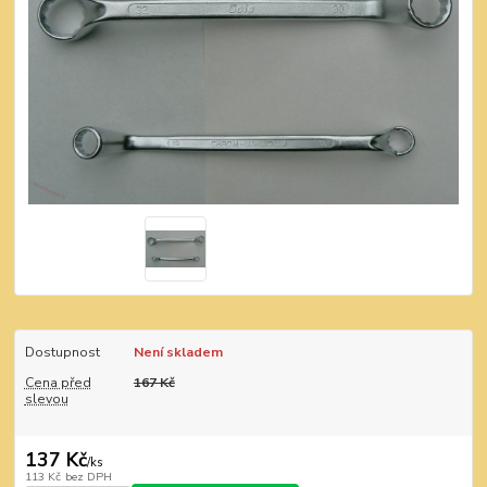
Dostupnost
Není skladem
Cena před
167 Kč
slevou
137 Kč
/
ks
113 Kč
bez DPH