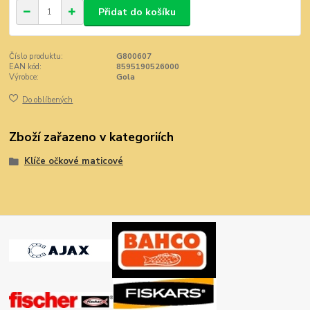
Přidat do košíku
Číslo produktu:
G800607
EAN kód:
8595190526000
Výrobce:
Gola
Do oblíbených
Zboží zařazeno v kategoriích
Klíče očkové maticové