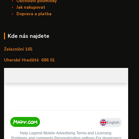
Obchodní podmínky
Jak nakupovat
Doprava a platba
Kde nás najdete
Železniční 165
Uherské Hradiště
686 01