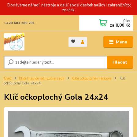
Dodáváme nářadí, nástroje a další zboží desítek našich i zahraničních
značek.
0
ks
+420 603 209 791
za
0,00 Kč
Menu
Hledat
Úvod
Klíče,hlavice,ráčny,gola sady
Klíče očkoploché maticové
Klíč
očkoplochý Gola 24x24
Klíč očkoplochý Gola 24x24