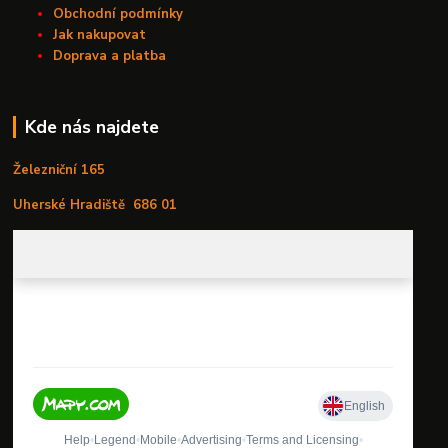
Obchodní podmínky
Jak nakupovat
Doprava a platba
Kde nás najdete
Železniční 165
Uherské Hradiště
686 01