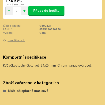
174 Kč
/
ks
144 Kč
bez DPH
Přidat do košíku
Číslo produktu:
G602424
EAN kód:
8595190520176
Výrobce:
Gola
Do oblíbených
Kompletní specifikace
Klíč očkoplochý Gola vel. 24x24 mm. Chrom-vanadiová ocel.
Zboží zařazeno v kategoriích
Klíče očkoploché maticové