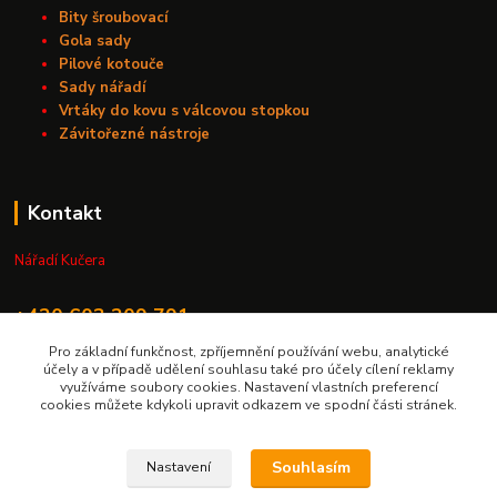
Bity šroubovací
Gola sady
Pilové kotouče
Sady nářadí
Vrtáky do kovu s válcovou stopkou
Závitořezné nástroje
Kontakt
Nářadí Kučera
+420 603 209 791
Pro základní funkčnost, zpříjemnění používání webu, analytické
info@naradikucera.cz
účely a v případě udělení souhlasu také pro účely cílení reklamy
využíváme soubory cookies. Nastavení vlastních preferencí
cookies můžete kdykoli upravit odkazem ve spodní části stránek.
Souhlasím
Nastavení
Upravit sběr cookies.