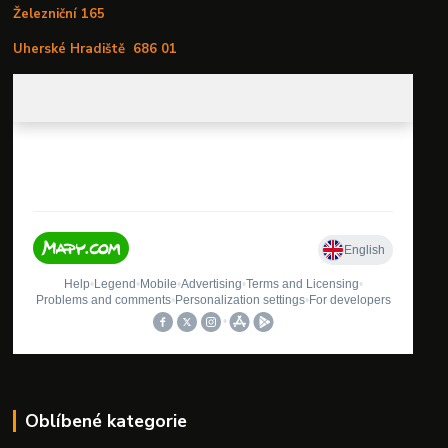
Železniční 165
Uherské Hradiště
686 01
Oblíbené kategorie