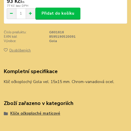
93 Kč
/
ks
77 Kč
bez DPH
Přidat do košíku
Číslo produktu:
G601616
EAN kód:
8595190520091
Výrobce:
Gola
Do oblíbených
Kompletní specifikace
Klíč očkoplochý Gola vel. 15x15 mm. Chrom-vanadiová ocel.
Zboží zařazeno v kategoriích
Klíče očkoploché maticové