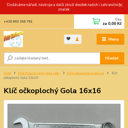
Dodáváme nářadí, nástroje a další zboží desítek našich i zahraničních
značek.
0
ks
+420 603 209 791
za
0,00 Kč
Menu
Hledat
Úvod
Klíče,hlavice,ráčny,gola sady
Klíče očkoploché maticové
Klíč
očkoplochý Gola 16x16
Klíč očkoplochý Gola 16x16