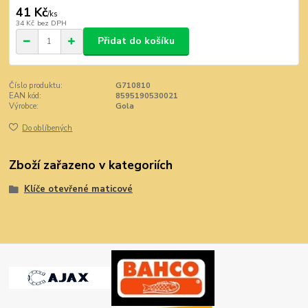
41 Kč
/
ks
34 Kč
bez DPH
Přidat do košíku
Číslo produktu:
G710810
EAN kód:
8595190530021
Výrobce:
Gola
Do oblíbených
Zboží zařazeno v kategoriích
Klíče otevřené maticové