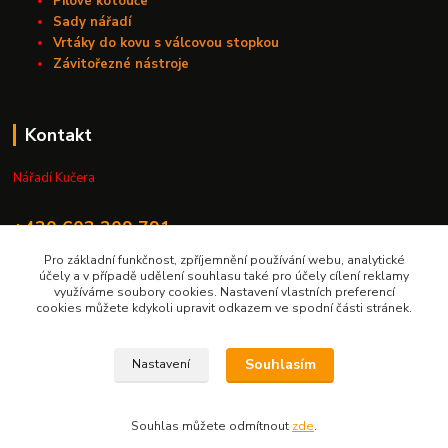
Pilové kotouče
Sady nářadí
Vrtáky do kovu s válcovou stopkou
Závitořezné nástroje
Kontakt
Nářadí Kučera
+420 603 209 791
Pro základní funkčnost, zpříjemnění používání webu, analytické
info@naradikucera.cz
účely a v případě udělení souhlasu také pro účely cílení reklamy
využíváme soubory cookies. Nastavení vlastních preferencí
cookies můžete kdykoli upravit odkazem ve spodní části stránek.
Souhlasím
Nastavení
Upravit sběr cookies.
Souhlas můžete odmítnout
zde
.
Vytvořeno na
Eshop-rychle.cz