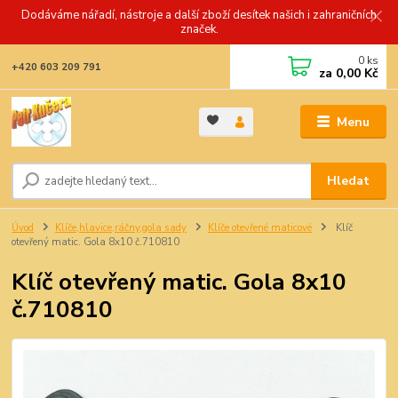
Dodáváme nářadí, nástroje a další zboží desítek našich i zahraničních
značek.
0
ks
+420 603 209 791
za
0,00 Kč
Menu
Hledat
Úvod
Klíče,hlavice,ráčny,gola sady
Klíče otevřené maticové
Klíč
otevřený matic. Gola 8x10 č.710810
Klíč otevřený matic. Gola 8x10
č.710810