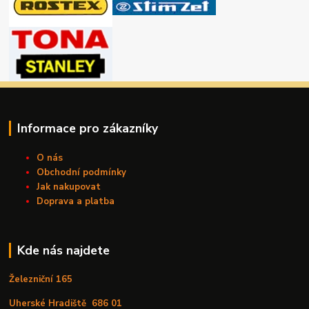
Informace pro zákazníky
O nás
Obchodní podmínky
Jak nakupovat
Doprava a platba
Kde nás najdete
Železniční 165
Uherské Hradiště
686 01