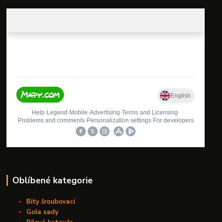
Oblíbené kategorie
Bity šroubovací
Gola sady