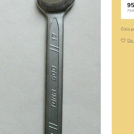
95
79 
Číslo p
Do 