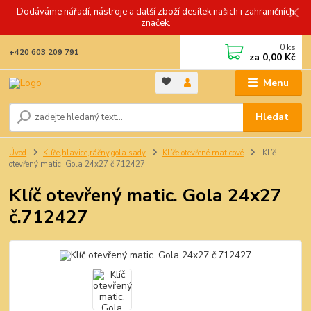
Dodáváme nářadí, nástroje a další zboží desítek našich i zahraničních
značek.
0
ks
+420 603 209 791
za
0,00 Kč
Menu
Hledat
Úvod
Klíče,hlavice,ráčny,gola sady
Klíče otevřené maticové
Klíč
otevřený matic. Gola 24x27 č.712427
Klíč otevřený matic. Gola 24x27
č.712427