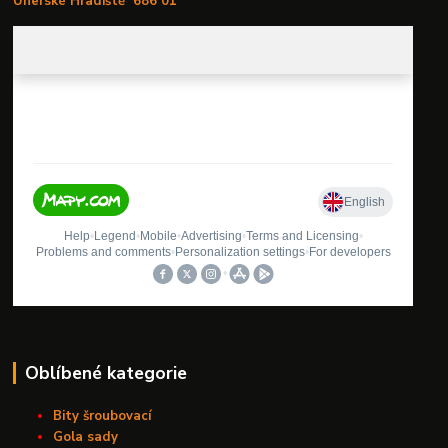
Uherské Hradiště
686 01
Oblíbené kategorie
Bity šroubovací
Gola sady