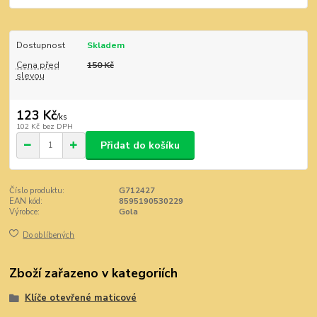
Dostupnost
Skladem
Cena před
150 Kč
slevou
123 Kč
/
ks
102 Kč
bez DPH
Přidat do košíku
Číslo produktu:
G712427
EAN kód:
8595190530229
Výrobce:
Gola
Do oblíbených
Zboží zařazeno v kategoriích
Klíče otevřené maticové