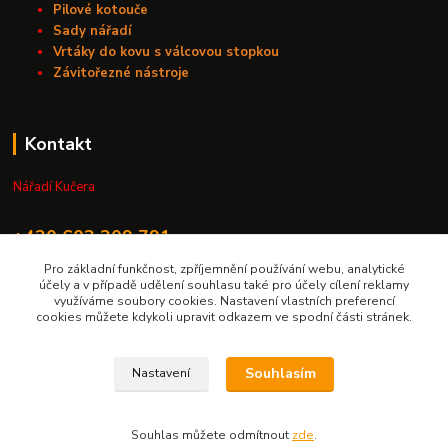
Pilové kotouče
Sady nářadí
Vrtáky do kovu s válcovou stopkou
Závitořezné nástroje
Kontakt
Nářadí Kučera
+420 603 209 791
Pro základní funkčnost, zpříjemnění používání webu, analytické
info@naradikucera.cz
účely a v případě udělení souhlasu také pro účely cílení reklamy
využíváme soubory cookies. Nastavení vlastních preferencí
cookies můžete kdykoli upravit odkazem ve spodní části stránek.
Souhlasím
Nastavení
Upravit sběr cookies.
Souhlas můžete odmítnout
zde
.