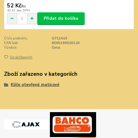
52 Kč
/
ks
43 Kč
bez DPH
Přidat do košíku
Číslo produktu:
G711415
EAN kód:
8595190530120
Výrobce:
Gola
Do oblíbených
Zboží zařazeno v kategoriích
Klíče otevřené maticové