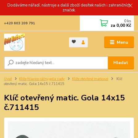
Dodáváme nářadí, nástroje a další zboží desítek našich i zahraničních
značek.
0
ks
+420 603 209 791
za
0,00 Kč
Menu
Hledat
Úvod
Klíče,hlavice,ráčny,gola sady
Klíče otevřené maticové
Klíč
otevřený matic. Gola 14x15 č.711415
Klíč otevřený matic. Gola 14x15
č.711415