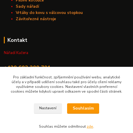
Pilové kotouče
Sady nářadí
Vrtáky do kovu s válcovou stopkou
Závitořezné nástroje
Kontakt
Nářadí Kučera
+420 603 209 791
Pro základní funkčnost, zpříjemnění používání webu, analytické
info@naradikucera.cz
účely a v případě udělení souhlasu také pro účely cílení reklamy
využíváme soubory cookies. Nastavení vlastních preferencí
cookies můžete kdykoli upravit odkazem ve spodní části stránek.
Souhlasím
Nastavení
Upravit sběr cookies.
Souhlas můžete odmítnout
zde
.
Vytvořeno na
Eshop-rychle.cz