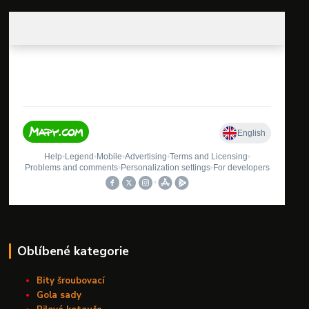
Oblíbené kategorie
Bity šroubovací
Gola sady