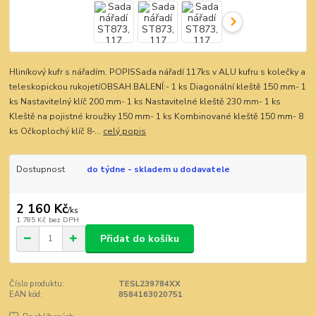
Hliníkový kufr s nářadím. POPISSada nářadí 117ks v ALU kufru s kolečky a
teleskopickou rukojetíOBSAH BALENÍ:- 1 ks Diagonální kleště 150 mm- 1
ks Nastavitelný klíč 200 mm- 1 ks Nastavitelné kleště 230 mm- 1 ks
Kleště na pojistné kroužky 150 mm- 1 ks Kombinované kleště 150 mm- 8
ks Očkoplochý klíč 8-...
celý popis
Dostupnost
do týdne - skladem u dodavatele
2 160 Kč
/
ks
1 785 Kč
bez DPH
Přidat do košíku
Číslo produktu:
TESL239784XX
EAN kód:
8584163020751