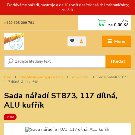
Dodáváme nářadí, nástroje a další zboží desítek našich i zahraničních
značek.
0
ks
+420 603 209 791
za
0,00 Kč
Menu
Hledat
Úvod
Klíče,hlavice,ráčny,gola sady
Sady nářadí
Sada nářadí ST873,
117 dílná, ALU kufřík
Sada nářadí ST873, 117 dílná,
ALU kufřík
Akce