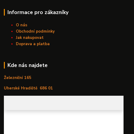
Informace pro zákazníky
O nás
Obchodní podmínky
Jak nakupovat
Doprava a platba
Kde nás najdete
Železniční 165
Uherské Hradiště
686 01