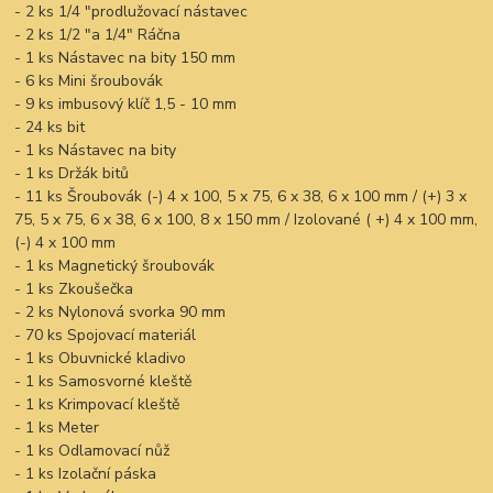
- 2 ks 1/4 "prodlužovací nástavec
- 2 ks 1/2 "a 1/4" Ráčna
- 1 ks Nástavec na bity 150 mm
- 6 ks Mini šroubovák
- 9 ks imbusový klíč 1,5 - 10 mm
- 24 ks bit
- 1 ks Nástavec na bity
- 1 ks Držák bitů
- 11 ks Šroubovák (-) 4 x 100, 5 x 75, 6 x 38, 6 x 100 mm / (+) 3 x
75, 5 x 75, 6 x 38, 6 x 100, 8 x 150 mm / Izolované ( +) 4 x 100 mm,
(-) 4 x 100 mm
- 1 ks Magnetický šroubovák
- 1 ks Zkoušečka
- 2 ks Nylonová svorka 90 mm
- 70 ks Spojovací materiál
- 1 ks Obuvnické kladivo
- 1 ks Samosvorné kleště
- 1 ks Krimpovací kleště
- 1 ks Meter
- 1 ks Odlamovací nůž
- 1 ks Izolační páska