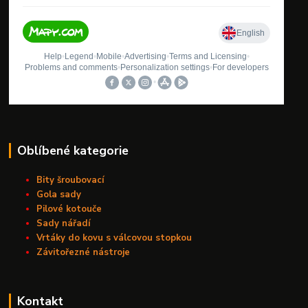
Oblíbené kategorie
Bity šroubovací
Gola sady
Pilové kotouče
Sady nářadí
Vrtáky do kovu s válcovou stopkou
Závitořezné nástroje
Kontakt