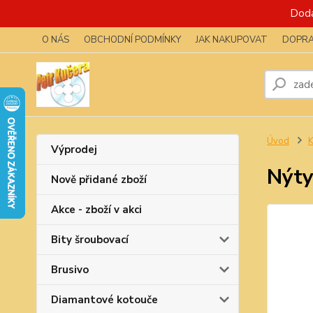
Dodá
O NÁS
OBCHODNÍ PODMÍNKY
JAK NAKUPOVAT
DOPRA
Úvod
K
Výprodej
Nýty
Nově přidané zboží
Akce - zboží v akci
Bity šroubovací
Brusivo
Diamantové kotouče