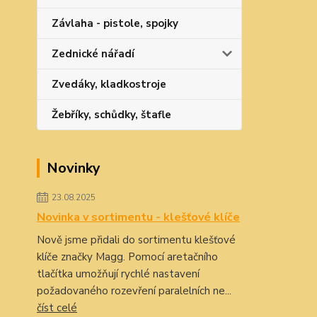
Závlaha - pistole, spojky
Zednické nářadí
Zvedáky, kladkostroje
Žebříky, schůdky, štafle
Novinky
23.08.2025
Novinka v sortimentu - klešťové klíče
Nově jsme přidali do sortimentu klešťové
klíče značky Magg. Pomocí aretačního
tlačítka umožňují rychlé nastavení
požadovaného rozevření paralelních ne...
číst celé