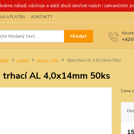
váme nářadí, nástroje a další zboží desítek našich i zahraničních zn
VA A PLATBA
KONTAKTY
Nevíte
Hledat
+420
leště
ostatní
Spony , nýty
Nýty trhací AL 4,0x14mm 50ks
 trhací AL 4,0x14mm 50ks
Cena z
Dos
15