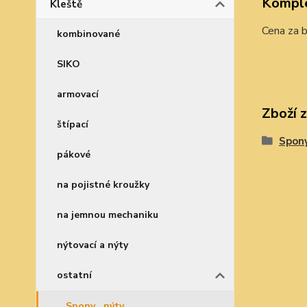
Komple
Kleště
Cena za b
kombinované
SIKO
armovací
Zboží 
štípací
Spony
pákové
na pojistné kroužky
na jemnou mechaniku
nýtovací a nýty
ostatní
Spony , nýty