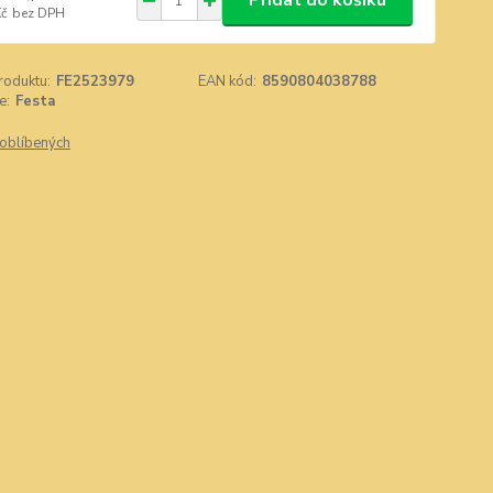
Přidat do košíku
Kč
bez DPH
roduktu:
FE2523979
EAN kód:
8590804038788
e:
Festa
oblíbených