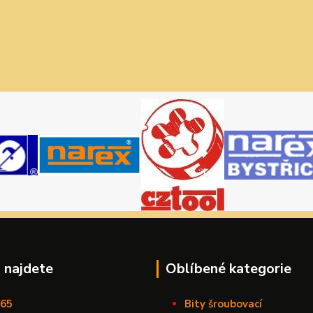
 najdete
Oblíbené kategorie
165
Bity šroubovací