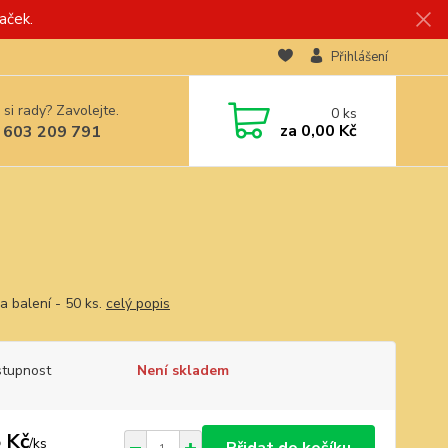
aček.
Přihlášení
 si rady? Zavolejte.
0
ks
za
0,00 Kč
 603 209 791
a balení - 50 ks.
celý popis
tupnost
Není skladem
 Kč
/
ks