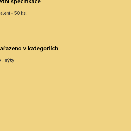
tní specifikace
alení - 50 ks.
zařazeno v kategoriích
 , nýty