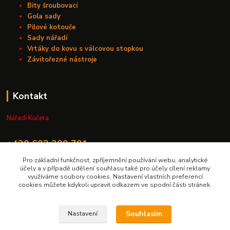
Bity šroubovací
Gola sady
Pilové kotouče
Sady nářadí
Vrtáky do kovu s válcovou stopkou
Závitořezné nástroje
Kontakt
Nářadí Kučera
+420 603 209 791
Pro základní funkčnost, zpříjemnění používání webu, analytické
info@naradikucera.cz
účely a v případě udělení souhlasu také pro účely cílení reklamy
využíváme soubory cookies. Nastavení vlastních preferencí
cookies můžete kdykoli upravit odkazem ve spodní části stránek.
Souhlasím
Nastavení
Upravit sběr cookies.