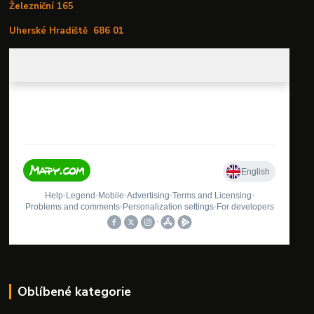
Železniční 165
Uherské Hradiště
686 01
Oblíbené kategorie