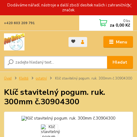
Dodáváme nářadí, nástroje a další zboží desítek našich i zahraničních
značek.
0
ks
+420 603 209 791
za
0,00 Kč
Menu
Hledat
Úvod
Kleště
ostatní
Klíč stavitelný pogum. ruk. 300mm č.30904300
Klíč stavitelný pogum. ruk.
300mm č.30904300