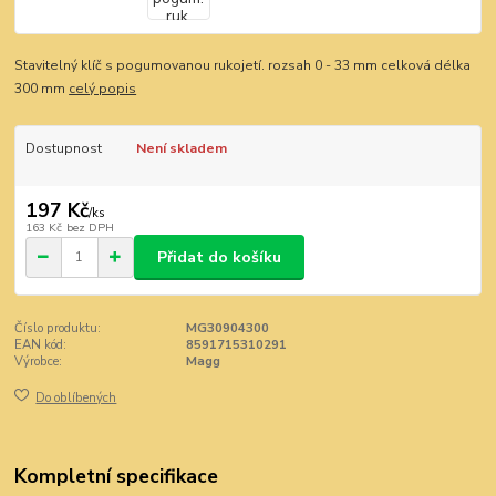
Stavitelný klíč s pogumovanou rukojetí. rozsah 0 - 33 mm celková délka
300 mm
celý popis
Dostupnost
Není skladem
197 Kč
/
ks
163 Kč
bez DPH
Přidat do košíku
Číslo produktu:
MG30904300
EAN kód:
8591715310291
Výrobce:
Magg
Do oblíbených
Kompletní specifikace