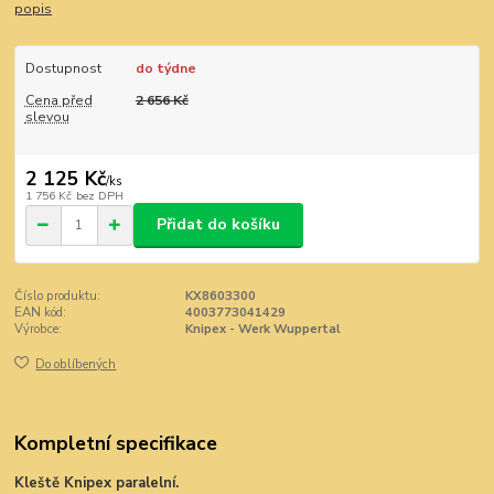
popis
Dostupnost
do týdne
Cena před
2 656 Kč
slevou
2 125 Kč
/
ks
1 756 Kč
bez DPH
Přidat do košíku
Číslo produktu:
KX8603300
EAN kód:
4003773041429
Výrobce:
Knipex - Werk Wuppertal
Do oblíbených
Kompletní specifikace
Kleště Knipex paralelní.