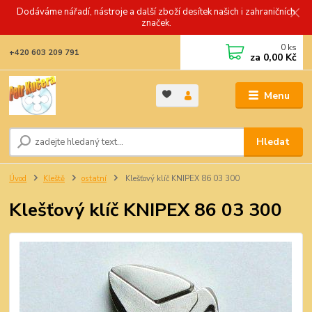
Dodáváme nářadí, nástroje a další zboží desítek našich i zahraničních
značek.
0
ks
+420 603 209 791
za
0,00 Kč
Menu
Hledat
Úvod
Kleště
ostatní
Klešťový klíč KNIPEX 86 03 300
Klešťový klíč KNIPEX 86 03 300