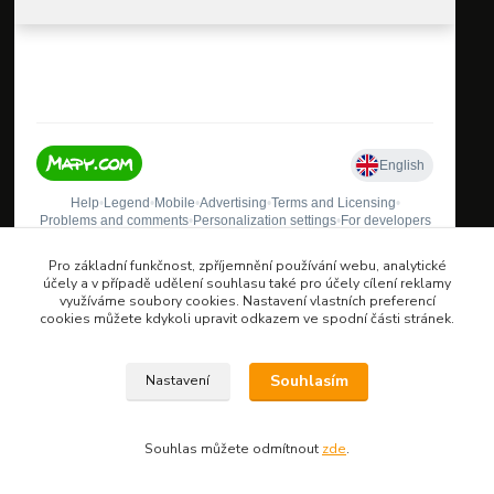
Pro základní funkčnost, zpříjemnění používání webu, analytické
účely a v případě udělení souhlasu také pro účely cílení reklamy
využíváme soubory cookies. Nastavení vlastních preferencí
cookies můžete kdykoli upravit odkazem ve spodní části stránek.
Oblíbené kategorie
Souhlasím
Nastavení
Bity šroubovací
Gola sady
Pilové kotouče
Souhlas můžete odmítnout
zde
.
Sady nářadí
Vrtáky do kovu s válcovou stopkou