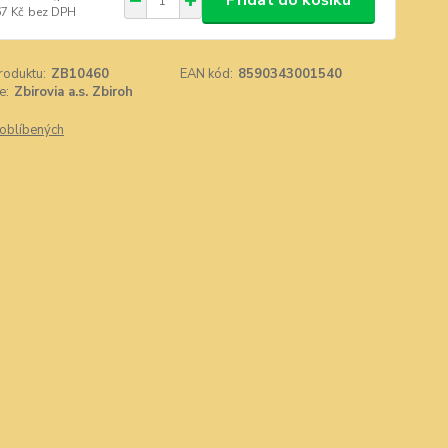
Přidat do košíku
67 Kč
bez DPH
roduktu:
ZB10460
EAN kód:
8590343001540
e:
Zbirovia a.s. Zbiroh
oblíbených