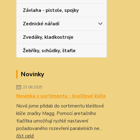
Závlaha - pistole, spojky
Zednické nářadí
Zvedáky, kladkostroje
Žebříky, schůdky, štafle
Novinky
23.08.2025
Novinka v sortimentu - klešťové klíče
Nově jsme přidali do sortimentu klešťové
klíče značky Magg. Pomocí aretačního
tlačítka umožňují rychlé nastavení
požadovaného rozevření paralelních ne...
číst celé