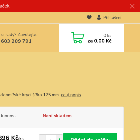
aček.
Přihlášení
 si rady? Zavolejte.
0
ks
za
0,00 Kč
 603 209 791
 klepmířské krycí šířka 125 mm.
celý popis
tupnost
Není skladem
896 Kč
/
ks