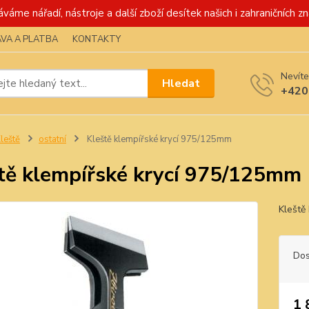
váme nářadí, nástroje a další zboží desítek našich i zahraničních zn
VA A PLATBA
KONTAKTY
Nevíte
Hledat
+420
leště
ostatní
Kleště klempířské krycí 975/125mm
tě klempířské krycí 975/125mm
Kleště
Dos
1 