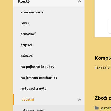
Kleště
kombinované
SIKO
armovací
štípací
pákové
Komple
na pojistné kroužky
Kleště kl
na jemnou mechaniku
nýtovací a nýty
Zboží 
ostatní
ostat
Spony , nýty