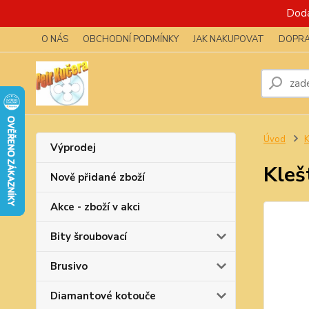
Dodá
O NÁS
OBCHODNÍ PODMÍNKY
JAK NAKUPOVAT
DOPRA
Úvod
K
Výprodej
Kleš
Nově přidané zboží
Akce - zboží v akci
Bity šroubovací
Brusivo
Diamantové kotouče