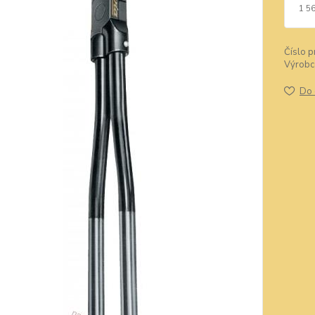
1 5
Číslo p
Výrobc
Do 