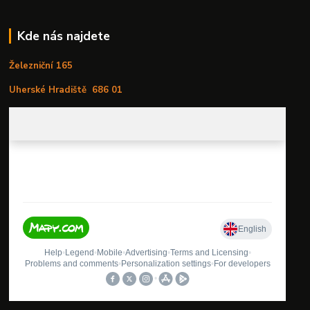
Kde nás najdete
Železniční 165
Uherské Hradiště
686 01