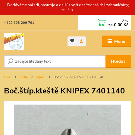
Dodáváme nářadí, nástroje a další zboží desítek našich i zahraničních
značek.
0
ks
+420 603 209 791
za
0,00 Kč
Menu
Hledat
Úvod
Kleště
štípací
Boč.štíp.kleště KNIPEX 7401140
Boč.štíp.kleště KNIPEX 7401140