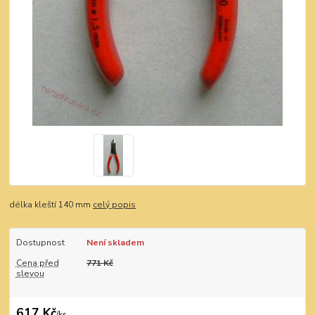
délka kleští 140 mm
celý popis
Dostupnost
Není skladem
Cena před
771 Kč
slevou
617 Kč
/
ks