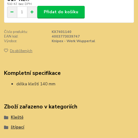
510 Kč
bez DPH
Přidat do košíku
Číslo produktu:
KX7401140
EAN kód:
4003773039747
Výrobce:
Knipex - Werk Wuppertal
Do oblíbených
Kompletní specifikace
délka kleští 140 mm
Zboží zařazeno v kategoriích
Kleště
štípací