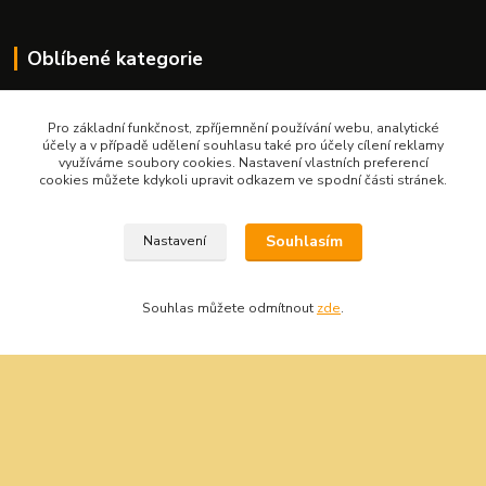
Oblíbené kategorie
Bity šroubovací
Gola sady
Pro základní funkčnost, zpříjemnění používání webu, analytické
účely a v případě udělení souhlasu také pro účely cílení reklamy
Pilové kotouče
využíváme soubory cookies. Nastavení vlastních preferencí
Sady nářadí
cookies můžete kdykoli upravit odkazem ve spodní části stránek.
Vrtáky do kovu s válcovou stopkou
Závitořezné nástroje
Souhlasím
Nastavení
Kontakt
Souhlas můžete odmítnout
zde
.
Nářadí Kučera
+420 603 209 791
info@naradikucera.cz