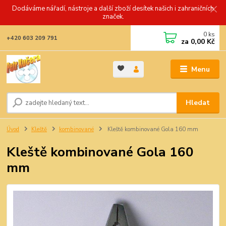
Dodáváme nářadí, nástroje a další zboží desítek našich i zahraničních
značek.
0
ks
+420 603 209 791
za
0,00 Kč
Menu
Hledat
Úvod
Kleště
kombinované
Kleště kombinované Gola 160 mm
Kleště kombinované Gola 160
mm