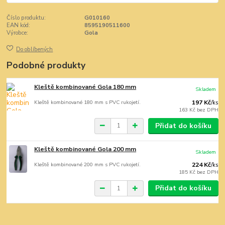
Číslo produktu:
G010160
EAN kód:
8595190511600
Výrobce:
Gola
Do oblíbených
Podobné produkty
Kleště kombinované Gola 180 mm
Skladem
Kleště kombinované 180 mm s PVC rukojetí.
197 Kč
/
ks
163 Kč
bez DPH
Přidat do košíku
Kleště kombinované Gola 200 mm
Skladem
Kleště kombinované 200 mm s PVC rukojetí.
224 Kč
/
ks
185 Kč
bez DPH
Přidat do košíku