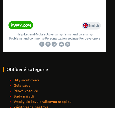
Oblíbené kategorie
Bity šroubovací
Gola sady
Pilové kotouče
Sady nářadí
Vrtáky do kovu s válcovou stopkou
Závitořezné nástroje