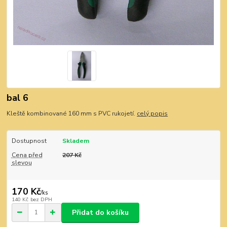
bal 6
Kleště kombinované 160 mm s PVC rukojetí.
celý popis
Dostupnost
Skladem
Cena před
207 Kč
slevou
170 Kč
/
ks
140 Kč
bez DPH
Přidat do košíku