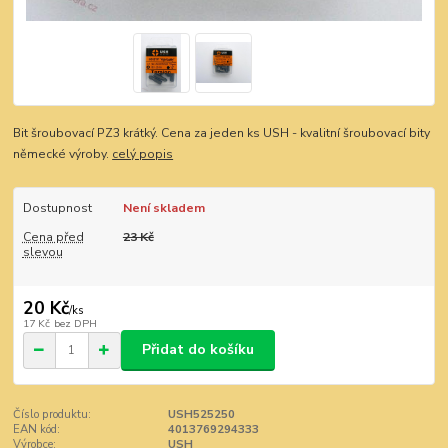
Bit šroubovací PZ3 krátký. Cena za jeden ks USH - kvalitní šroubovací bity
německé výroby.
celý popis
Dostupnost
Není skladem
Cena před
23 Kč
slevou
20 Kč
/
ks
17 Kč
bez DPH
Přidat do košíku
Číslo produktu:
USH525250
EAN kód:
4013769294333
Výrobce:
USH