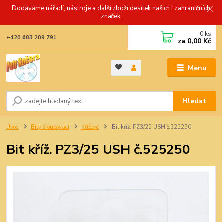
Dodáváme nářadí, nástroje a další zboží desítek našich i zahraničních
značek.
0
ks
+420 603 209 791
za
0,00 Kč
Menu
Hledat
Úvod
Bity šroubovací
Křížové
Bit kříž. PZ3/25 USH č.525250
Bit kříž. PZ3/25 USH č.525250