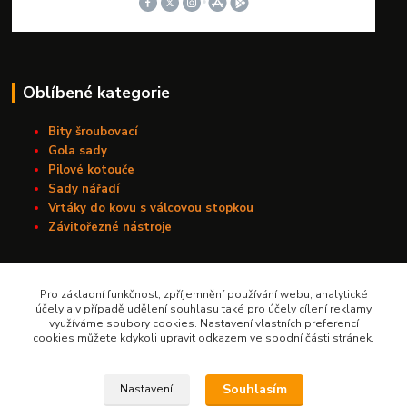
Oblíbené kategorie
Bity šroubovací
Gola sady
Pilové kotouče
Sady nářadí
Vrtáky do kovu s válcovou stopkou
Závitořezné nástroje
Kontakt
Pro základní funkčnost, zpříjemnění používání webu, analytické
účely a v případě udělení souhlasu také pro účely cílení reklamy
využíváme soubory cookies. Nastavení vlastních preferencí
Nářadí Kučera
cookies můžete kdykoli upravit odkazem ve spodní části stránek.
+420 603 209 791
Souhlasím
Nastavení