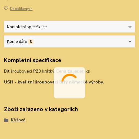
Do oblíbených
Kompletní specifikace
Komentáře
0
Kompletní specifikace
Bit šroubovací PZ3 krátký. Cena za jeden ks
USH - kvalitní šroubovací bity německé výroby.
Zboží zařazeno v kategoriích
Křížové