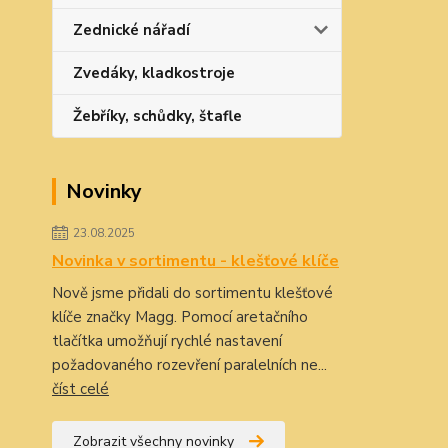
Zednické nářadí
Zvedáky, kladkostroje
Žebříky, schůdky, štafle
Novinky
23.08.2025
Novinka v sortimentu - klešťové klíče
Nově jsme přidali do sortimentu klešťové
klíče značky Magg. Pomocí aretačního
tlačítka umožňují rychlé nastavení
požadovaného rozevření paralelních ne...
číst celé
Zobrazit všechny novinky