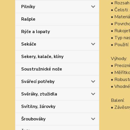
• Rozsah 
Pilníky
• Čelisti
• Materiá
Rašple
• Povrcho
• Rukoje
Rýče a lopaty
• Typ nas
Sekáče
• Použití
Sekery, kalače, klíny
Výhody:
• Precizn
Soustružnické nože
• Měřítko
• Robustn
Svářecí potřeby
• Vhodné 
Svěráky, ztužidla
Balení:
Svítilny, žárovky
• Závěsný
Šroubováky