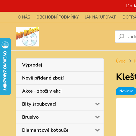
Dodá
O NÁS
OBCHODNÍ PODMÍNKY
JAK NAKUPOVAT
DOPRA
Úvod
K
Výprodej
Kleš
Nově přidané zboží
Akce - zboží v akci
Novinka
Bity šroubovací
Brusivo
Diamantové kotouče