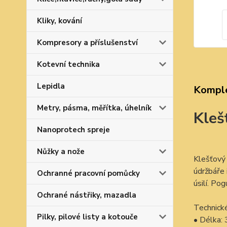
Kliky, kování
Kompresory a příslušenství
Kotevní technika
Lepidla
Komple
Metry, pásma, měřítka, úhelník
Kleš
Nanoprotech spreje
Nůžky a nože
Klešťový 
údržbáře 
Ochranné pracovní pomůcky
úsilí. Po
Ochrané nástřiky, mazadla
Technick
Pilky, pilové listy a kotouče
• Délka: