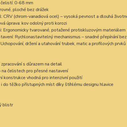
čelistí: 0-68 mm
: rovné, ploché bez drážek
l: CRV (chrom-vanadiová ocel) – vysoká pevnost a dlouhá životn
vá úprava: kov odolný proti korozi
ti: Ergonomicky tvarované, potažené protiskluzovým materiálem
tavení: Rychlonastavitelný mechanismus – snadné přepínání bez p
: Uchopování, držení a utahování trubek, matic a profilových prvků
í zpracování s důrazem na detail
 na čelistech pro přesné nastavení
í konstrukce vhodná pro intenzivní použití
i do těžko přístupných míst díky štíhlému designu hlavice
 blistr