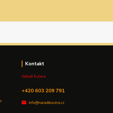
Kontakt
Nářadí Kučera
+420 603 209 791
u
info@naradikucera.cz