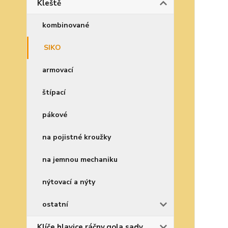
Kleště
kombinované
SIKO
armovací
štípací
pákové
na pojistné kroužky
na jemnou mechaniku
nýtovací a nýty
ostatní
Klíče,hlavice,ráčny,gola sady