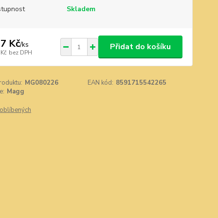
tupnost
Skladem
7 Kč
/
ks
Přidat do košíku
 Kč
bez DPH
roduktu:
MG080226
EAN kód:
8591715542265
e:
Magg
oblíbených