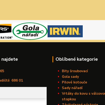
 najdete
Oblíbené kategorie
165
Bity šroubovací
Gola sady
adiště
686 01
Pilové kotouče
Sady nářadí
Vrtáky do kovu s válcovo
stopkou
Závitořezné nástroje