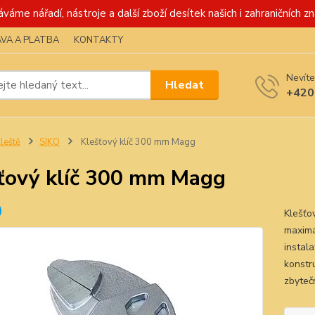
váme nářadí, nástroje a další zboží desítek našich i zahraničních zn
VA A PLATBA
KONTAKTY
Nevíte
Hledat
+420
leště
SIKO
Klešťový klíč 300 mm Magg
ťový klíč 300 mm Magg
Klešťo
maximá
instala
konstru
zbyteč