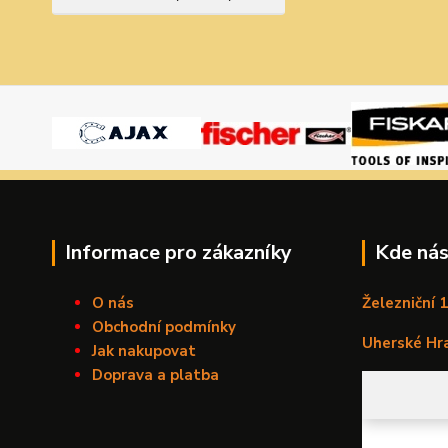
Informace pro zákazníky
Kde nás
O nás
Železniční 
Obchodní podmínky
Uherské Hr
Jak nakupovat
Doprava a platba