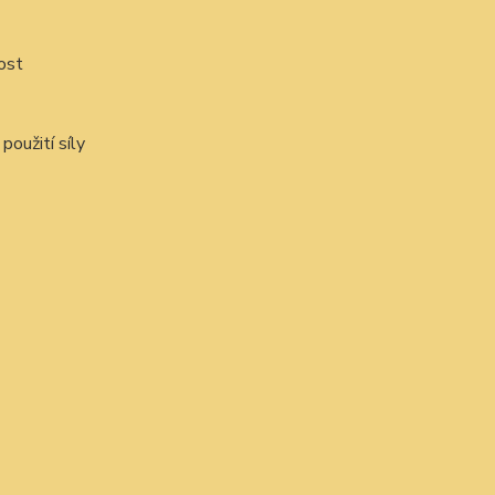
ost
oužití síly