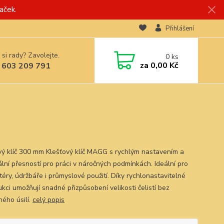
aček.
Přihlášení
 si rady? Zavolejte.
0
ks
za
0,00 Kč
 603 209 791
vý klíč 300 mm Klešťový klíč MAGG s rychlým nastavením a
lní přesností pro práci v náročných podmínkách. Ideální pro
téry, údržbáře i průmyslové použití. Díky rychlonastavitelné
kci umožňují snadné přizpůsobení velikosti čelistí bez
ného úsilí.
celý popis